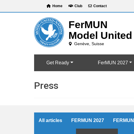
Skip
Home
Club
Contact
to
content
Get Ready
FerMUN 2027
Press
All articles
FERMUN 2027
FERMUN 