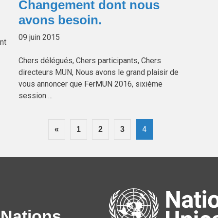
Changement dont nous
avons besoin.
09 juin 2015
nt
Chers délégués, Chers participants, Chers
directeurs MUN, Nous avons le grand plaisir de
vous annoncer que FerMUN 2016, sixième
session ...
4
«
1
2
3
 Nations