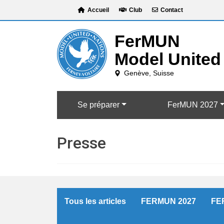
Skip
Accueil
Club
Contact
to
content
Se préparer
FerMUN 2027
Presse
Tous les articles
FERMUN 2027
FE