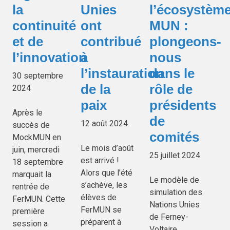
la
Unies
l’écosystèm
continuité
ont
MUN :
et de
contribué
plongeons-
l’innovation
à
nous
l’instauration
dans le
30 septembre
de la
rôle de
2024
paix
présidents
Après le
de
12 août 2024
succès de
comités
MockMUN en
Le mois d’août
juin, mercredi
25 juillet 2024
est arrivé !
18 septembre
Alors que l’été
marquait la
Le modèle de
s’achève, les
rentrée de
simulation des
élèves de
FerMUN. Cette
Nations Unies
FerMUN se
première
de Ferney-
préparent à
session a
Voltaire