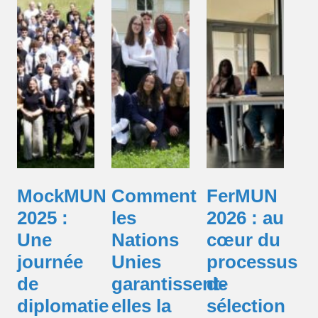
MockMUN
Comment
FerMUN
2025 :
les
2026 : au
Une
Nations
cœur du
journée
Unies
processus
de
garantissent-
de
diplomatie
elles la
sélection