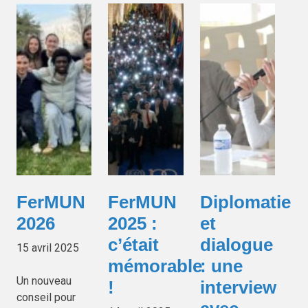
FerMUN
FerMUN
Diplomatie
2026
2025 :
et
c’était
dialogue
15 avril 2025
mémorable
: une
Un nouveau
!
interview
conseil pour