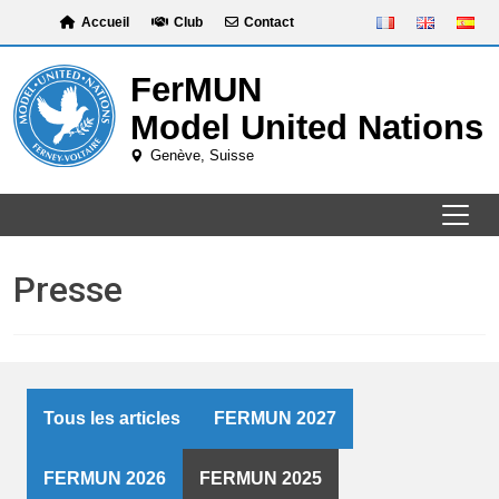
Skip
Accueil
Club
Contact
to
content
Presse
Tous les articles
FERMUN 2027
FERMUN 2026
FERMUN 2025