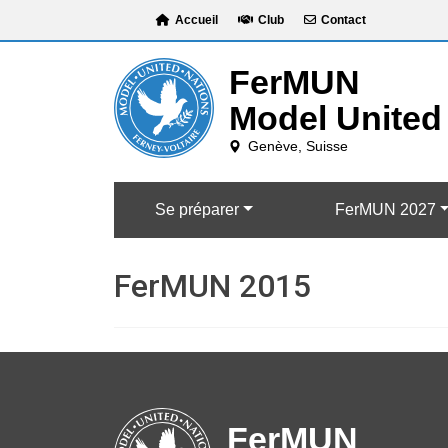
Skip
Accueil
Club
Contact
to
content
Se préparer
FerMUN 2027
FerMUN 2015
FerMUN