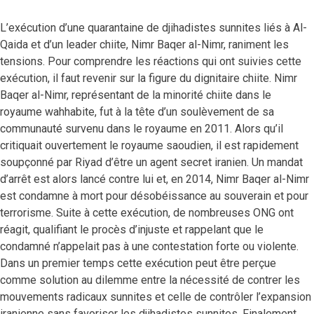
L’exécution d’une quarantaine de djihadistes sunnites liés à Al-
Qaida et d’un leader chiite, Nimr Baqer al-Nimr, raniment les
tensions. Pour comprendre les réactions qui ont suivies cette
exécution, il faut revenir sur la figure du dignitaire chiite. Nimr
Baqer al-Nimr, représentant de la minorité chiite dans le
royaume wahhabite, fut à la tête d’un soulèvement de sa
communauté survenu dans le royaume en 2011. Alors qu’il
critiquait ouvertement le royaume saoudien, il est rapidement
soupçonné par Riyad d’être un agent secret iranien. Un mandat
d’arrêt est alors lancé contre lui et, en 2014, Nimr Baqer al-Nimr
est condamne à mort pour désobéissance au souverain et pour
terrorisme. Suite à cette exécution, de nombreuses ONG ont
réagit, qualifiant le procès d’injuste et rappelant que le
condamné n’appelait pas à une contestation forte ou violente.
Dans un premier temps cette exécution peut être perçue
comme solution au dilemme entre la nécessité de contrer les
mouvements radicaux sunnites et celle de contrôler l’expansion
iranienne sans favoriser les djihadistes sunnites. Finalement,