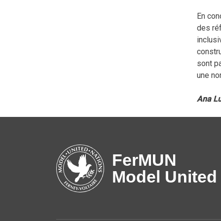
En con
des réf
inclusi
constru
sont p
une nor
Ana Lu
FerMUN
Model United