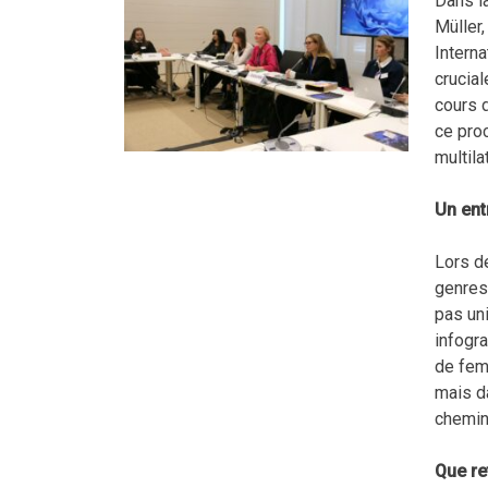
Dans la
Müller,
Intern
crucial
cours 
ce proc
multila
Un ent
Lors d
genres
pas uni
infogr
de fem
mais d
chemin 
Que re