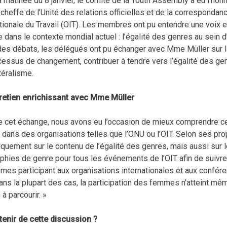
 matinée du 8 janvier, le comité de la Youth Assembly a eu l’honne
 cheffe de l’Unité des relations officielles et de la corresponda
ationale du Travail (OIT). Les membres ont pu entendre une voix 
e dans le contexte mondial actuel : l’égalité des genres au sein d
des débats, les délégués ont pu échanger avec Mme Müller sur la
essus de changement, contribuer à tendre vers l’égalité des genre
téralisme.
retien enrichissant avec Mme Müller
e cet échange, nous avons eu l’occasion de mieux comprendre ce q
 dans des organisations telles que l’ONU ou l’OIT. Selon ses pro
quement sur le contenu de l’égalité des genres, mais aussi sur l
aphies de genre pour tous les événements de l’OIT afin de suivr
mes participant aux organisations internationales et aux confér
ans la plupart des cas, la participation des femmes n’atteint m
à parcourir. »
tenir de cette discussion ?