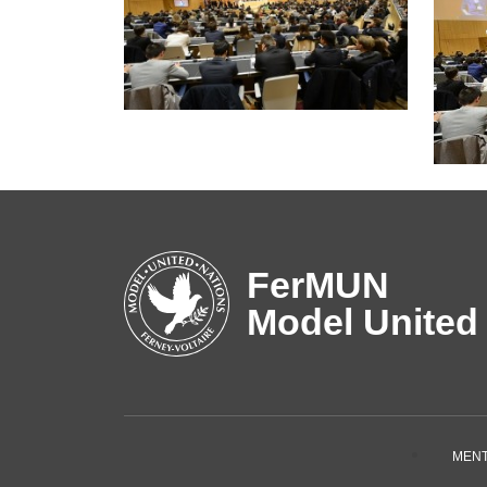
FerMUN
Model United
MENT