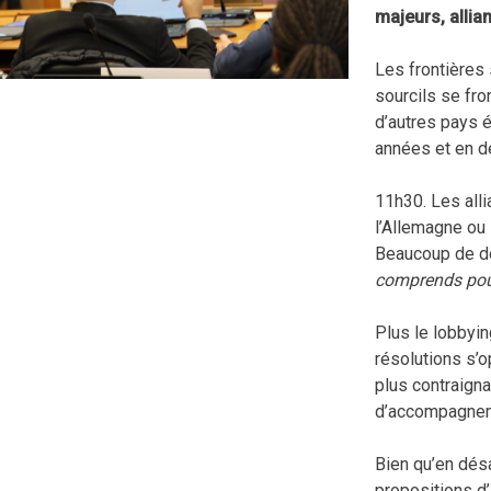
majeurs, allia
Les frontières 
sourcils se fro
d’autres pays 
années et en d
11h30. Les all
l’Allemagne ou 
Beaucoup de dél
comprends pour
Plus le lobbyin
résolutions s’
plus contraign
d’accompagne
Bien qu’en désa
propositions d’