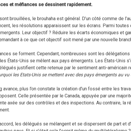
nces et méfiances se dessinent rapidement.
sont brouillées, le brouhaha est général. D’un côté comme de l’aut
ncent, les résolutions apparaissent sur les écrans. Parmi toutes 
émergents. Leur objectif ? Réduire les écarts économiques et gar
emandant à ce que cet objectif soit mené par une nouvelle branch
iances se forment. Cependant, nombreuses sont les délégations
les États-Unis se mêlent aux pays émergents. Les États-Unis s’i
égués justifient cette retenue par le sentiment anti-américain 
quoi les Etats-Unis se mettent avec des pays émergents au vu d
g avance, plus l’on constate la création d’un fossé entre les tr
opposent. Celle présentée par le Canada, appuyée par une major
ante axée sur des contrôles et des inspections. Au contraire, la
ment.
ccord, les délégués se mélangent et se dispersent de part et d’
autres pays. Et si c’était cela l’esprit même du multilatéralisme 