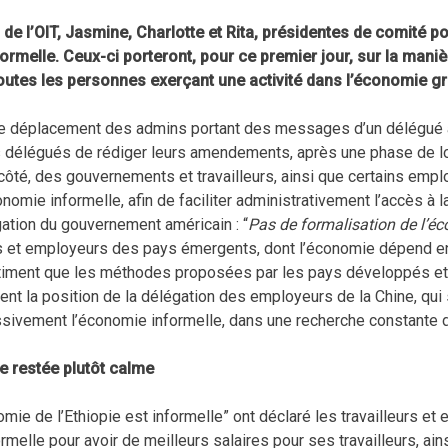
II de l’OIT, Jasmine, Charlotte et Rita, présidentes de comité
ormelle. Ceux-ci porteront, pour ce premier jour, sur la maniè
outes les personnes exerçant une activité dans l’économie gr
e déplacement des admins portant des messages d’un délégué à un
es délégués de rédiger leurs amendements, après une phase de l
 côté, des gouvernements et travailleurs, ainsi que certains em
onomie informelle, afin de faciliter administrativement l’accès à 
gation du gouvernement américain : “
Pas de formalisation de l’éc
et employeurs des pays émergents, dont l’économie dépend en g
estiment que les méthodes proposées par les pays développés et 
nt la position de la délégation des employeurs de la Chine, qui s
ssivement l’économie informelle, dans une recherche constante 
 restée plutôt calme
mie de l’Ethiopie est informelle” ont déclaré les travailleurs et
rmelle pour avoir de meilleurs salaires pour ses travailleurs, ain