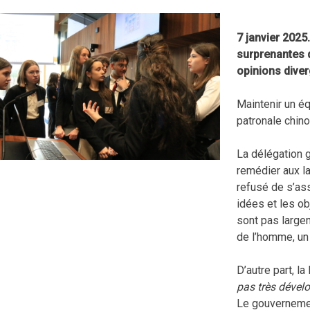
7 janvier 2025
surprenantes d
opinions diver
Maintenir un éq
patronale chino
La délégation g
remédier aux la
refusé de s’ass
idées et les ob
sont pas largem
de l’homme, u
D’autre part, l
pas très dével
Le gouvernement