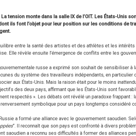
. La tension monte dans la salle IX de l’OIT. Les États-Unis so
ont ils font l’objet pour leur position sur les conditions de t
gent.
uilibre entre la santé des artistes et des athlètes et les intérêts
ise. Elle révèle ensuite l’émergence de conflits entre les gouve
ouvernementale russe a exprimé son souhait de sensibiliser à la
cunes du système des travailleurs indépendants, en particulier d
ocier aux États-Unis. Mais la raison était pour le moins inattend
jectifs des deux pays, affirmant que les États-Unis sont favorabl
ent respectés ». Les débats ont révélé un paradoxe frappant : l
n renversement symbolique pour un pays longtemps considéré 
a Russie a formé une alliance avec le gouvernement saoudien. Selo
oppées
”. Il reconnaît que son pays est confronté à divers problèm
 saoudien a reconnu ses difficultés à former des alliances penda