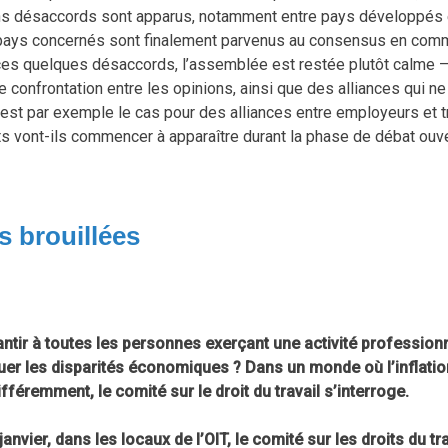
ains désaccords sont apparus, notamment entre pays développés 
ays concernés sont finalement parvenus au consensus en commun
ces quelques désaccords, l’assemblée est restée plutôt calme – 
 confrontation entre les opinions, ainsi que des alliances qui n
est par exemple le cas pour des alliances entre employeurs et tr
ts vont-ils commencer à apparaître durant la phase de débat ouver
 brouillées
ir à toutes les personnes exerçant une activité professionnel
uer les disparités économiques ? Dans un monde où l’inflation
fféremment, le comité sur le droit du travail s’interroge.
anvier, dans les locaux de l’OIT, le comité sur les droits du t