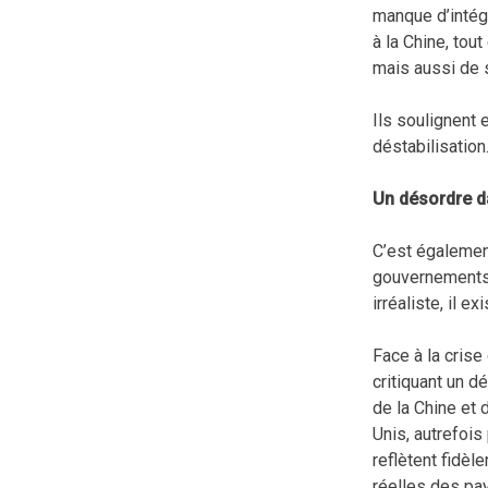
manque d’intégr
à la Chine, tou
mais aussi de 
Ils soulignent 
déstabilisation
Un désordre da
C’est également
gouvernements 
irréaliste, il 
Face à la crise
critiquant un d
de la Chine et 
Unis, autrefoi
reflètent fidèl
réelles des pay