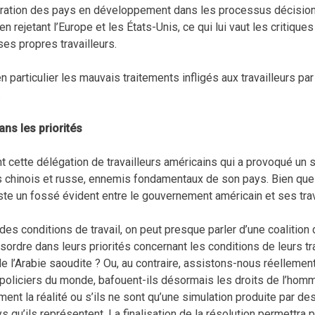
ation des pays en développement dans les processus décisionnels
t en rejetant l’Europe et les États-Unis, ce qui lui vaut les cri
ses propres travailleurs.
en particulier les mauvais traitements infligés aux travailleurs pa
.
ns les priorités
 cette délégation de travailleurs américains qui a provoqué un s
chinois et russe, ennemis fondamentaux de son pays. Bien que c
existe un fossé évident entre le gouvernement américain et ses trav
 des conditions de travail, on peut presque parler d’une coaliti
ésordre dans leurs priorités concernant les conditions de leurs tr
de l’Arabie saoudite ? Ou, au contraire, assistons-nous réelleme
s policiers du monde, bafouent-ils désormais les droits de l’h
ement la réalité ou s’ils ne sont qu’une simulation produite par d
s qu’ils représentent. La finalisation de la résolution permettra