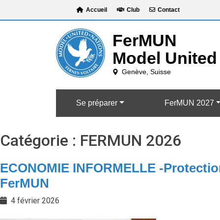
Skip
Accueil
Club
Contact
to
content
Se préparer
FerMUN 2027
Catégorie :
FERMUN 2026
ECONOMIE INFORMELLE -Protection soc
FerMUN
4 février 2026