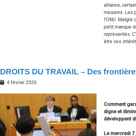
alliance, cert
mesures. Les p
l’ONU. Malgré 
petit manque de
représentés. C’
être ces intérê
DROITS DU TRAVAIL – Des frontières
4 février 2026
Comment garant
digne et dimin
développent di
Le mercredi 7 j