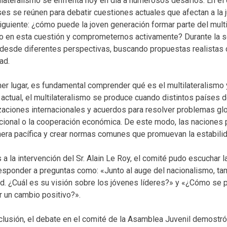
tilateralismo se enfrenta hoy en día a numerosos desafíos. En e
es se reúnen para debatir cuestiones actuales que afectan a la ju
siguiente: ¿cómo puede la joven generación formar parte del mul
o en esta cuestión y comprometernos activamente? Durante la se
desde diferentes perspectivas, buscando propuestas realistas c
ad.
mer lugar, es fundamental comprender qué es el multilateralismo 
ctual, el multilateralismo se produce cuando distintos países de
zaciones internacionales y acuerdos para resolver problemas glo
acional o la cooperación económica. De este modo, las naciones
era pacífica y crear normas comunes que promuevan la estabilid
 a la intervención del Sr. Alain Le Roy, el comité pudo escuchar
esponder a preguntas como: «Junto al auge del nacionalismo, t
d. ¿Cuál es su visión sobre los jóvenes líderes?» y «¿Cómo se pu
r un cambio positivo?».
clusión, el debate en el comité de la Asamblea Juvenil demostró