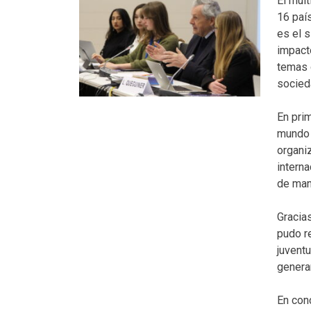
El mul
16 país
es el 
impact
temas 
socied
En pri
mundo a
organi
intern
de man
Gracias
pudo r
juventu
genera
En con