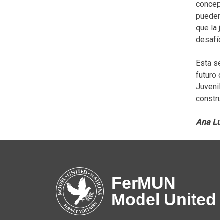
concep
pueden,
que la 
desafí
Esta se
futuro 
Juveni
constr
Ana Lu
FerMUN
Model United