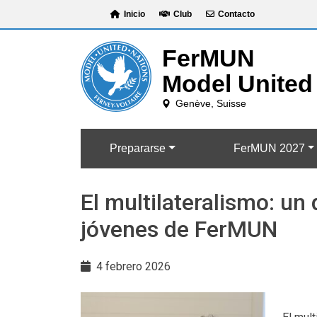
Skip
Inicio
Club
Contacto
to
content
Prepararse
FerMUN 2027
El multilateralismo: un
jóvenes de FerMUN
4 febrero 2026